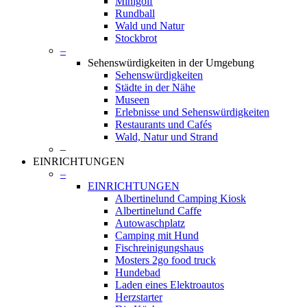
Minigolf
Rundball
Wald und Natur
Stockbrot
–
Sehenswürdigkeiten in der Umgebung
Sehenswürdigkeiten
Städte in der Nähe
Museen
Erlebnisse und Sehenswürdigkeiten
Restaurants und Cafés
Wald, Natur und Strand
–
EINRICHTUNGEN
–
EINRICHTUNGEN
Albertinelund Camping Kiosk
Albertinelund Caffe
Autowaschplatz
Camping mit Hund
Fischreinigungshaus
Mosters 2go food truck
Hundebad
Laden eines Elektroautos
Herzstarter