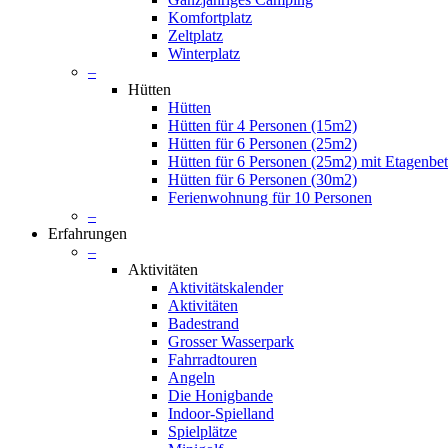
Komfortplatz
Zeltplatz
Winterplatz
–
Hütten
Hütten
Hütten für 4 Personen (15m2)
Hütten für 6 Personen (25m2)
Hütten für 6 Personen (25m2) mit Etagenbet
Hütten für 6 Personen (30m2)
Ferienwohnung für 10 Personen
–
Erfahrungen
–
Aktivitäten
Aktivitätskalender
Aktivitäten
Badestrand
Grosser Wasserpark
Fahrradtouren
Angeln
Die Honigbande
Indoor-Spielland
Spielplätze