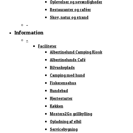
Oplevelser og seværdigheder
Restauranter og caféer
Skov, natur og strand
–
Information
–
Faciliteter
Albertinelund Camping Kiosk
Albertinelunds Café
Bilvaskeplads
Camping med hund
Fiskerensehus
Hundebad
Hjertestarter
Køkken
Mosters2Go grillkylling
Opladning af elbil
Servicebygning