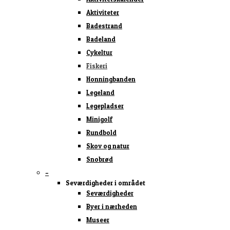
Aktiviteter
Badestrand
Badeland
Cykeltur
Fiskeri
Honningbanden
Legeland
Legepladser
Minigolf
Rundbold
Skov og natur
Snobrød
–
Seværdigheder i området
Seværdigheder
Byer i nærheden
Museer