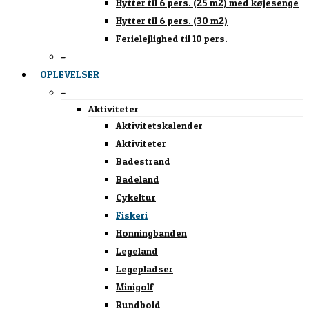
Hytter til 6 pers. (25 m2) med køjesenge
Hytter til 6 pers. (30 m2)
Ferielejlighed til 10 pers.
–
OPLEVELSER
–
Aktiviteter
Aktivitetskalender
Aktiviteter
Badestrand
Badeland
Cykeltur
Fiskeri
Honningbanden
Legeland
Legepladser
Minigolf
Rundbold