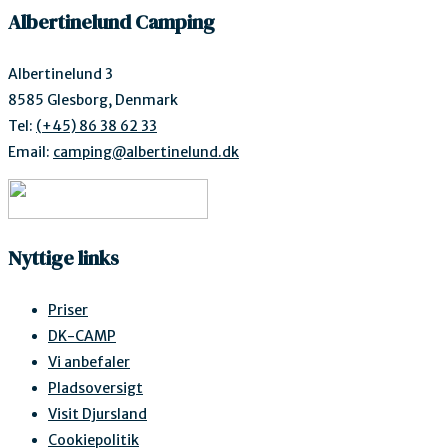
Albertinelund Camping
Albertinelund 3
8585 Glesborg, Denmark
Tel:
(+45) 86 38 62 33
Email:
camping@albertinelund.dk
Nyttige links
Priser
DK-CAMP
Vi anbefaler
Pladsoversigt
Visit Djursland
Cookiepolitik