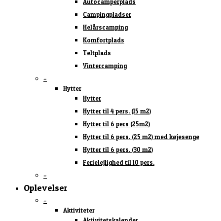
Autocamperplads
Campingpladser
Helårscamping
Komfortplads
Teltplads
Vintercamping
–
Hytter
Hytter
Hytter til 4 pers. (15 m2)
Hytter til 6 pers (25m2)
Hytter til 6 pers. (25 m2) med køjesenge
Hytter til 6 pers. (30 m2)
Ferielejlighed til 10 pers.
–
Oplevelser
–
Aktiviteter
Aktivitetskalender