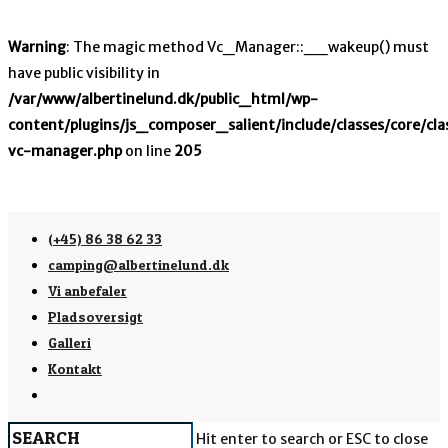
Warning
: The magic method Vc_Manager::__wakeup() must
have public visibility in
/var/www/albertinelund.dk/public_html/wp-
content/plugins/js_composer_salient/include/classes/core/cla
vc-manager.php
on line
205
(+45) 86 38 62 33
camping@albertinelund.dk
Vi anbefaler
Pladsoversigt
Galleri
Kontakt
Hit enter to search or ESC to close