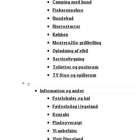
Camping med hund
Fiskerensehus
Hundebad
Hjertestarter
Køkken
Mosters2Go grillkylling
Opladning af elbil
Servicebygning
Toiletter og puslerum
TV Stue og spillerum
–
Information og andet
Festlokaler og hal
Fødselsdag i legeland
Kontakt
Pladsoversigt
Vi anbefaler
Visit Djursland