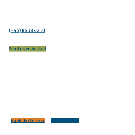
Sidder du med spørgsmål omkring Albertinelund
Campingplads, er du meget velkommen til at kontakte os.
(+45) 86 38 62 33
Send os en besked
Book et ophold
..og lad os give dig oplevelser og ferieminder for livet.
Book din ferie »
Kontakt os »