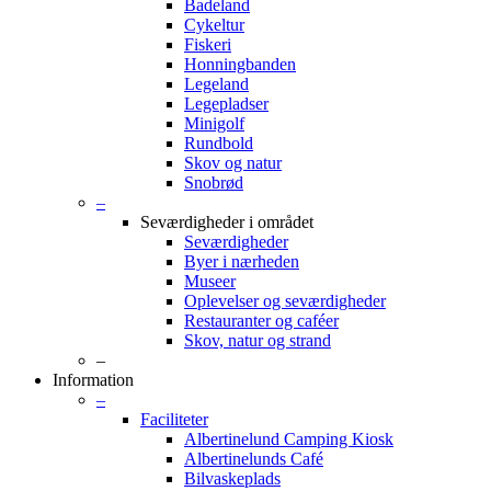
Badeland
Cykeltur
Fiskeri
Honningbanden
Legeland
Legepladser
Minigolf
Rundbold
Skov og natur
Snobrød
–
Seværdigheder i området
Seværdigheder
Byer i nærheden
Museer
Oplevelser og seværdigheder
Restauranter og caféer
Skov, natur og strand
–
Information
–
Faciliteter
Albertinelund Camping Kiosk
Albertinelunds Café
Bilvaskeplads