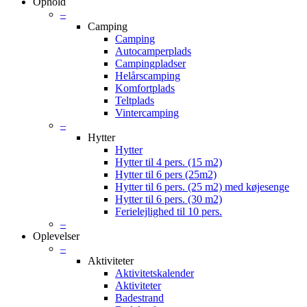
Ophold
–
Camping
Camping
Autocamperplads
Campingpladser
Helårscamping
Komfortplads
Teltplads
Vintercamping
–
Hytter
Hytter
Hytter til 4 pers. (15 m2)
Hytter til 6 pers (25m2)
Hytter til 6 pers. (25 m2) med køjesenge
Hytter til 6 pers. (30 m2)
Ferielejlighed til 10 pers.
–
Oplevelser
–
Aktiviteter
Aktivitetskalender
Aktiviteter
Badestrand