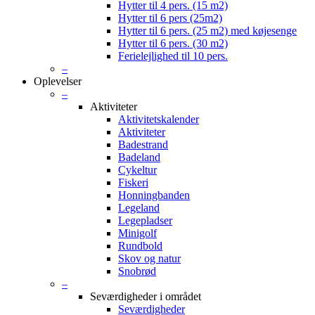
Hytter til 4 pers. (15 m2)
Hytter til 6 pers (25m2)
Hytter til 6 pers. (25 m2) med køjesenge
Hytter til 6 pers. (30 m2)
Ferielejlighed til 10 pers.
–
Oplevelser
–
Aktiviteter
Aktivitetskalender
Aktiviteter
Badestrand
Badeland
Cykeltur
Fiskeri
Honningbanden
Legeland
Legepladser
Minigolf
Rundbold
Skov og natur
Snobrød
–
Seværdigheder i området
Seværdigheder