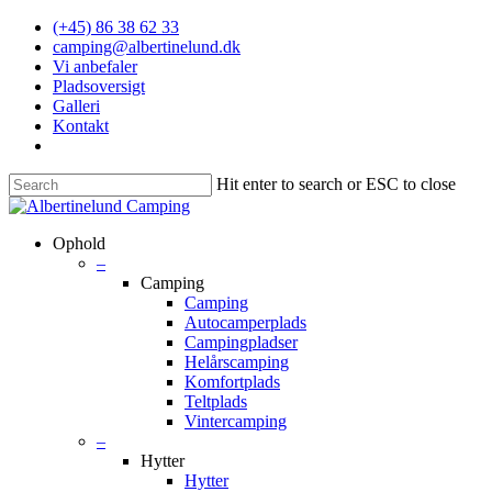
(+45) 86 38 62 33
camping@albertinelund.dk
Vi anbefaler
Pladsoversigt
Galleri
Kontakt
Hit enter to search or ESC to close
Ophold
–
Camping
Camping
Autocamperplads
Campingpladser
Helårscamping
Komfortplads
Teltplads
Vintercamping
–
Hytter
Hytter