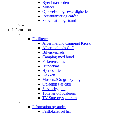
Byer i nærheden
Museer
Oplevelser og seværdigheder
Restauranter og caféer
Skov, natur og strand
–
Information
–
Faciliteter
Albertinelund Camping Kiosk
Albertinelunds Café
Bilvaskeplads
Camping med hund
Fiskerensehus
Hundebad
Hjertestarter
Køkken
Mosters2Go grillkylling
Opladning af elbil
Servicebygning
Toiletter og puslerum
TV Stue og spillerum
–
Information og andet
Festlokaler og hal