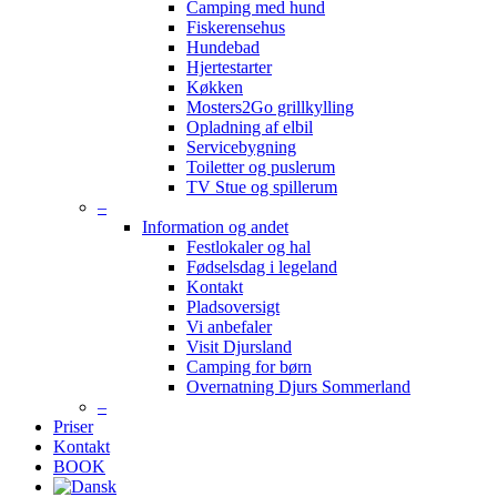
Camping med hund
Fiskerensehus
Hundebad
Hjertestarter
Køkken
Mosters2Go grillkylling
Opladning af elbil
Servicebygning
Toiletter og puslerum
TV Stue og spillerum
–
Information og andet
Festlokaler og hal
Fødselsdag i legeland
Kontakt
Pladsoversigt
Vi anbefaler
Visit Djursland
Camping for børn
Overnatning Djurs Sommerland
–
Priser
Kontakt
BOOK